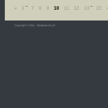
...
...
«
1
7
8
9
10
11
12
13
22
Copyright © 2011 - Benjamin ALLIX