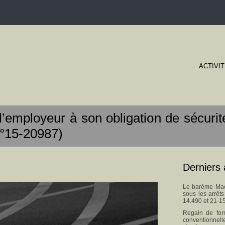
ACTIVI
employeur à son obligation de sécurit
°15-20987)
Derniers 
Le barème Macr
sous les arrêt
14.490 et 21-1
Regain de for
conventionnel