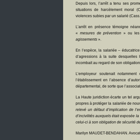
Depuis lors, l’arrêt a tenu ses prom
situations de harcèlement moral (C
violences subies par un salarié (Cas
L’arrêt en présence témoigne néanm
«
mesures de prévention
» ou les
agissements
».
En l’espèce, la salariée – éducatrice 
d’agressions à la suite desquelles 
incombait au regard de son obligation
L’employeur soutenait notamment q
l’établissement en l’absence d’auto
départemental, de sorte que l’associat
La Haute juridiction écarte un tel ar
propres à protéger la salariée de nou
relevé un défaut d’implication de l’
d’incivilités auxquels était exposée l
celui-ci à son obligation de sécurité d
Marilyn MAUDET-BENDAHAN. Avocat