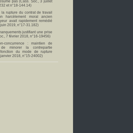
ésume pas (Cass. Soc., 3 juillet
232 et n°18-144.14)
 la rupture du contrat de travail
un harcèlement moral ancien
oyeur avait rapidement remédié
 juin 2019, n°17-31.182)
 manquements justifiant une prise
oc., 7 février 2018, n°16-19456)
n-concurrence : maintien de
té de minorer la contrepartie
 fonction du mode de rupture
 janvier 2018, n°15-24002)