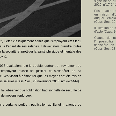
signé ne se pr
2019, n°17-14.
Prise d’acte de
en raison d’
auquel l’empl
(Cass. Soc., 19
Illustration de
d’acte (Cass. S
Clause de no
2, il était classiquement admis que l’employeur était tenu
l’impossibili
financière en
at à l’égard de ses salariés. Il devait alors prendre toutes
(Cass. Soc., 18
 la sécurité et protéger la santé physique et mentale des
ivité.
015 avait alors jeté le trouble, opérant un revirement de
’employeur puisse se justifier et s’exonérer de sa
preuves visant à démontrer que les moyens ont été mis en
ses salariés (Cass. Soc., 25 novembre 2015, n°14-24444).
ait observer que l’obligation traditionnelle de sécurité de
on de moyens renforcée.
’une certaine portée : publication au Bulletin, attendu de