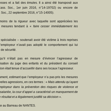
esses et a fait des émules. Il a ainsi été transposé aux
ass. Soc., 1
er
juin 2016, n°14-19702) ou encore de
s. Soc., 22 septembre 2016, n°15-14005).
oins de la rigueur avec laquelle sont appréciées les
 mesures tendant à «
faire cesser immédiatement les
spécialisée – soutenait avoir été victime à trois reprises
l’employeur n’avait pas adopté le comportement qui lui
 de sécurité.
u’il n’était pas en mesure d’évincer l’agresseur de
risation du juge des enfants et du président du conseil
ion était tenue d’accueillir dans ses locaux l’agresseur.
gument, estimant que l’employeur n’a pas pris les mesures
velles agressions, en ces termes : «
Mais attendu qu’ayant
employeur dans la prévention des risques de violence et
a salariée, la cour d’appel a caractérisé un manquement de
e résultat et a légalement justifié sa décision
».
e au Barreau de NANTES.