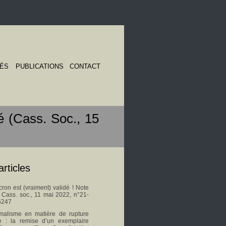
TÉS
PUBLICATIONS
CONTACT
é (Cass. Soc., 15
articles
on est (vraiment) validé ! Note
s Cass. soc., 11 mai 2022, n°21-
5247
malisme en matière de rupture
le : la remise d’un exemplaire