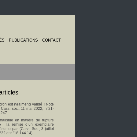
ÉS
PUBLICATIONS
CONTACT
articles
on est (vraiment) validé ! Note
s Cass. soc., 11 mai 2022, n°21-
5247
malisme en matière de rupture
le : la remise d’un exemplaire
ésume pas (Cass. Soc., 3 juillet
232 et n°18-144.14)