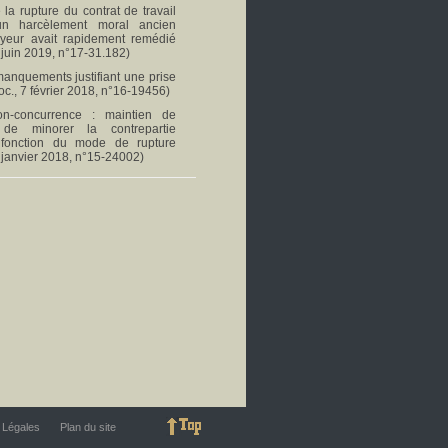
 la rupture du contrat de travail
un harcèlement moral ancien
oyeur avait rapidement remédié
 juin 2019, n°17-31.182)
 manquements justifiant une prise
oc., 7 février 2018, n°16-19456)
n-concurrence : maintien de
té de minorer la contrepartie
 fonction du mode de rupture
 janvier 2018, n°15-24002)
 Légales
Plan du site