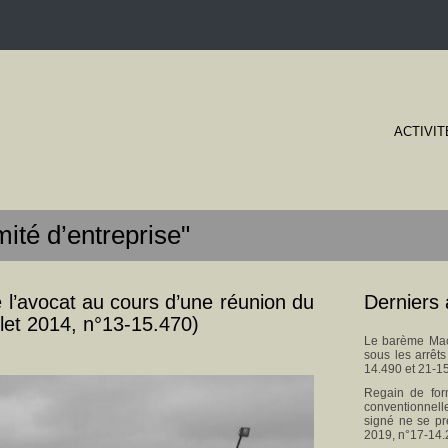
ACTIVIT
ité d’entreprise"
 l’avocat au cours d’une réunion du
Derniers 
llet 2014, n°13-15.470)
Le barème Macr
sous les arrêt
14.490 et 21-1
Regain de for
conventionnel
signé ne se pr
2019, n°17-14.