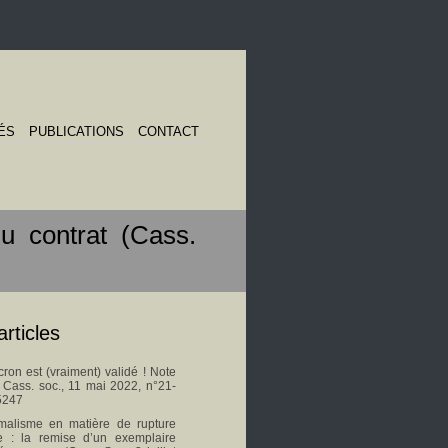
ÉS
PUBLICATIONS
CONTACT
du contrat (Cass.
articles
on est (vraiment) validé ! Note
s Cass. soc., 11 mai 2022, n°21-
5247
malisme en matière de rupture
le : la remise d’un exemplaire