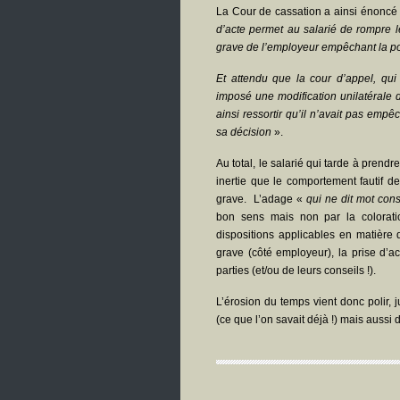
La Cour de cassation a ainsi énoncé 
d’acte permet au salarié de rompre 
grave de l’employeur empêchant la pour
Et attendu que la cour d’appel, qu
imposé une modification unilatérale du
ainsi ressortir qu’il n’avait pas empêc
sa décision
».
Au total, le salarié qui tarde à prend
inertie que le comportement fautif d
grave. L’adage «
qui ne dit mot con
bon sens mais non par la colorati
dispositions applicables en matière 
grave (côté employeur), la prise d’act
parties (et/ou de leurs conseils !).
L’érosion du temps vient donc polir, j
(ce que l’on savait déjà !) mais aussi 