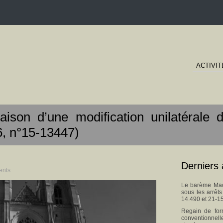
ACTIVIT
aison d’une modification unilatérale 
6, n°15-13447)
Derniers 
ents
Le barème Macr
sous les arrêt
14.490 et 21-1
Regain de for
conventionnel