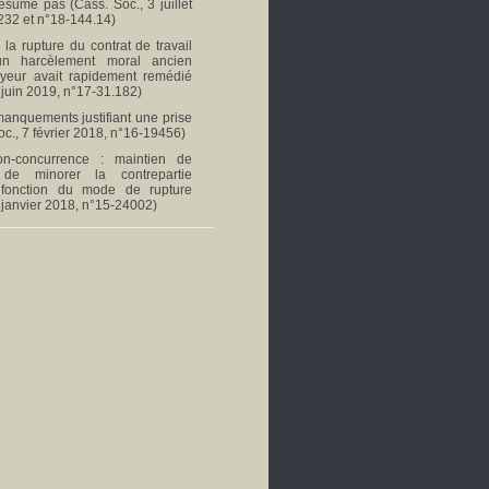
ésume pas (Cass. Soc., 3 juillet
232 et n°18-144.14)
 la rupture du contrat de travail
un harcèlement moral ancien
oyeur avait rapidement remédié
 juin 2019, n°17-31.182)
 manquements justifiant une prise
oc., 7 février 2018, n°16-19456)
n-concurrence : maintien de
té de minorer la contrepartie
 fonction du mode de rupture
 janvier 2018, n°15-24002)