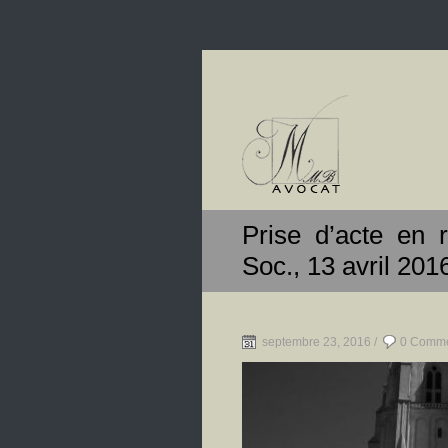
Prise d’acte en r
Soc., 13 avril 201
septembre 23, 2016 /
0 Comm