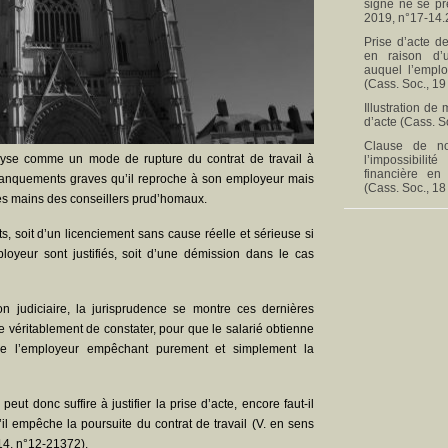
signé ne se pr
2019, n°17-14.
Prise d’acte de
en raison d’
auquel l’empl
(Cass. Soc., 19
Illustration de
d’acte (Cass. S
Clause de no
alyse comme un mode de rupture du contrat de travail à
l’impossibili
financière en
s manquements graves qu’il reproche à son employeur mais
(Cass. Soc., 18
 les mains des conseillers prud’homaux.
ets, soit d’un licenciement sans cause réelle et sérieuse si
oyeur sont justifiés, soit d’une démission dans le cas
n judiciaire, la jurisprudence se montre ces dernières
e véritablement de constater, pour que le salarié obtienne
 l’employeur empêchant purement et simplement la
t donc suffire à justifier la prise d’acte, encore faut-il
l empêche la poursuite du contrat de travail (V. en sens
14, n°12-21372).