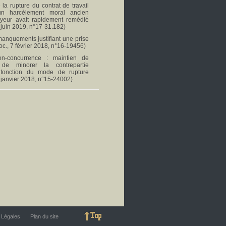
 la rupture du contrat de travail
un harcèlement moral ancien
oyeur avait rapidement remédié
 juin 2019, n°17-31.182)
 manquements justifiant une prise
oc., 7 février 2018, n°16-19456)
n-concurrence : maintien de
té de minorer la contrepartie
 fonction du mode de rupture
 janvier 2018, n°15-24002)
 Légales
Plan du site