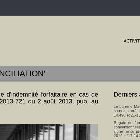
ACTIVI
ONCILIATION"
 d’indemnité forfaitaire en cas de
Derniers 
° 2013-721 du 2 août 2013, pub. au
Le barème Macr
sous les arrêt
14.490 et 21-1
Regain de for
conventionnel
signé ne se pr
2019, n°17-14.