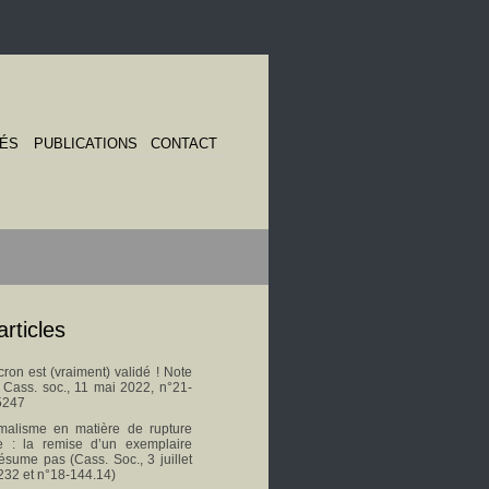
TÉS
PUBLICATIONS
CONTACT
articles
on est (vraiment) validé ! Note
s Cass. soc., 11 mai 2022, n°21-
5247
malisme en matière de rupture
le : la remise d’un exemplaire
ésume pas (Cass. Soc., 3 juillet
232 et n°18-144.14)