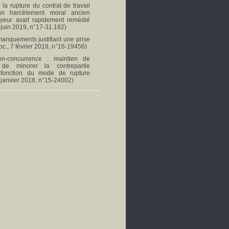
 la rupture du contrat de travail
un harcèlement moral ancien
oyeur avait rapidement remédié
 juin 2019, n°17-31.182)
 manquements justifiant une prise
oc., 7 février 2018, n°16-19456)
n-concurrence : maintien de
té de minorer la contrepartie
 fonction du mode de rupture
 janvier 2018, n°15-24002)