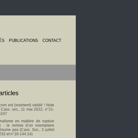
ÉS
PUBLICATIONS
CONTACT
articles
on est (vraiment) validé ! Note
s Cass. soc., 11 mai 2022, n°21-
5247
malisme en matière de rupture
le : la remise d’un exemplaire
ésume pas (Cass. Soc., 3 juillet
232 et n°18-144.14)