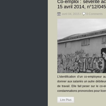
Co-emploi : sévérité a
15 avril 2014, n°12/045
avril 04, 2015 /
0 Comments
L’identification d’un co-employeur 
donner aux salariés un autre débiteur
de travail. Elle fait peser sur le co
condamnations prononcées pour licenc
Lire Plus