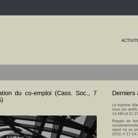
ACTIVIT
sation du co-emploi (Cass. Soc., 7
Derniers 
5)
Le barème Macr
sous les arrêt
14.490 et 21-1
Regain de for
conventionnel
signé ne se pr
2019, n°17-14.