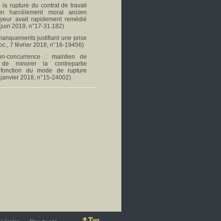
 la rupture du contrat de travail
un harcèlement moral ancien
oyeur avait rapidement remédié
 juin 2019, n°17-31.182)
 manquements justifiant une prise
oc., 7 février 2018, n°16-19456)
n-concurrence : maintien de
té de minorer la contrepartie
 fonction du mode de rupture
 janvier 2018, n°15-24002)