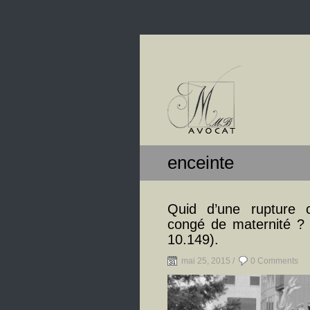
enceinte
Quid d’une rupture c
congé de maternité ?
10.149).
mai 25, 2015 /
0 Comments