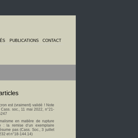
TÉS
PUBLICATIONS
CONTACT
articles
on est (vraiment) validé ! Note
s Cass. soc., 11 mai 2022, n°21-
5247
malisme en matière de rupture
le : la remise d’un exemplaire
ésume pas (Cass. Soc., 3 juillet
232 et n°18-144.14)